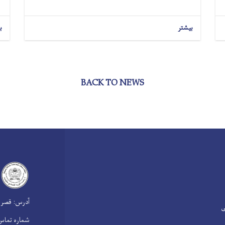
بیشتر
ب
BACK TO NEWS
آدرس: قصر م
ی
شماره تماس: 2107500