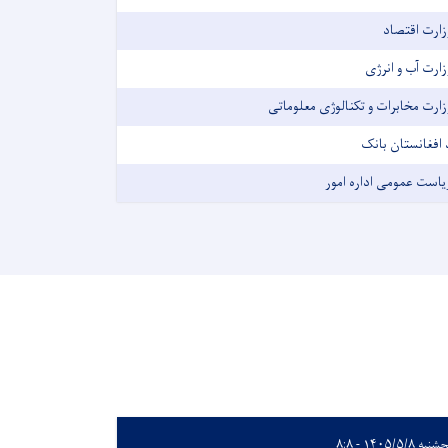
زارت اقتصاد
زارت آب و انرژی
زارت مخابرات و تکنالوژی معلوماتی
 افغانستان بانک
یاست عمومی اداره امور
به ۱۴۰۵/۵/۸ - ۸:۸