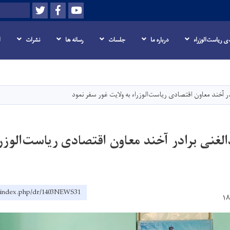
Twitter
Facebook
Youtube
Search
 ریاست‌الوزراء
درباره ما
جلسات
رسانه ها
نشرات
ا
Skip
to
main
ر آخند معاون اقتصادی ریاست‌الوزراء به ولایت غور سفر نمود
content
لغنی برادر آخند معاون اقتصادی ریاست‌الوزرا
f/index.php/dr/1403NEWS31