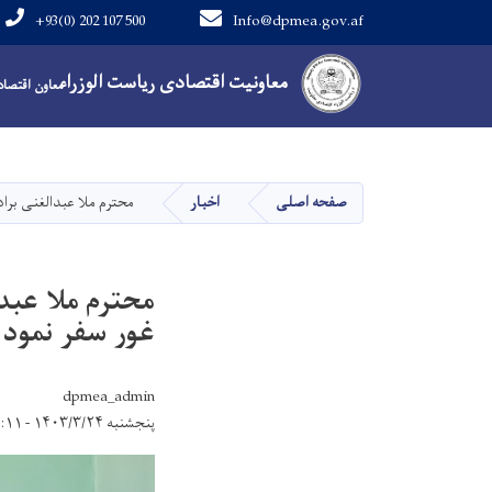
+93(0) 202 107 500
Info@dpmea.gov.af
Main Navigation
معاونیت اقتصادی ریاست الوزراء
معاون اقتصادی
صفحه اصلی
اخبار
محترم ملا عبدالغنی براد
محترم ملا عبدا
غور سفر نمود
dpmea_admin
پنجشنبه ۱۴۰۳/۳/۲۴ - ۱۸:۱۱