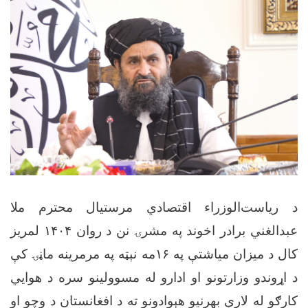
د ریاست‌الوزراء اقتصادي مرستیال محترم ملا
لمریز
۱۴۰۴
عبدالغني برادر اخوند په مشرۍ نن د روان
مه نېټه په مرمرینه ماڼۍ کې
۱۶
کال د میزان میاشتې په
د اړوندو وزارتونو او ادارو له مسوولینو سره د هوايي
کارګو له لارې بهرنیو هېوادونو ته د افغانستان د وچو او