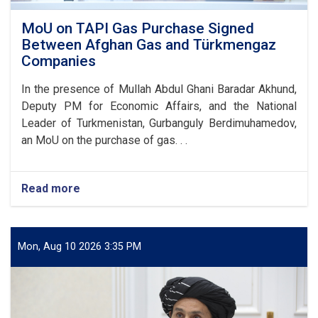
MoU on TAPI Gas Purchase Signed
Between Afghan Gas and Türkmengaz
Companies
In the presence of Mullah Abdul Ghani Baradar Akhund,
Deputy PM for Economic Affairs, and the National
Leader of Turkmenistan, Gurbanguly Berdimuhamedov,
an MoU on the purchase of gas. . .
Read more
about
MoU
on
TAPI
Gas
Mon, Aug 10 2026 3:35 PM
Purchase
Signed
Between
Afghan
Gas