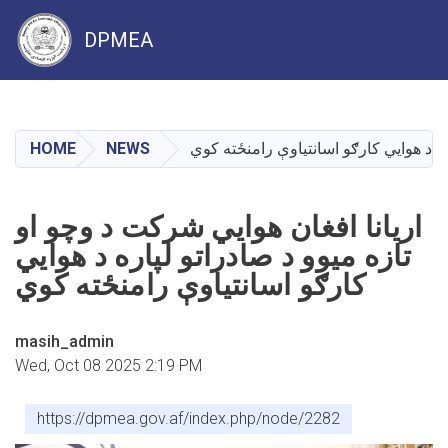
DPMEA
Skip
to
main
HOME
NEWS
ره د هوايي کارګو اسانتیاوې رامنځته کوي
content
اریانا افغان هوايي شرکت د وچو او
تازه میوو د صادراتو لپاره د هوايي
کارګو اسانتیاوې رامنځته کوي
masih_admin
Wed, Oct 08 2025 2:19 PM
https://dpmea.gov.af/index.php/node/2282