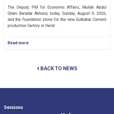
The Deputy PM for Economic Affairs, Mullah Abdul
Ghani Baradar Akhund, today, Sunday, August 9, 2026,
laid the foundation stone for the new Gulbahar Cement
production factory in Herat. . .
Read more
about
Mullah
Abdul
Ghani
Baradar
BACK TO NEWS
Akhund
Lays
the
Foundation
Stone
for
a
New
Sessions
Gulbahar