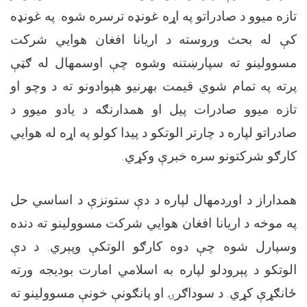
تازه میوو د صادراتو په اړه غونډه ترسره شوه. په غونډه
کې له بحث وروسته د اریانا افغان هوايي شرکت
مسوولینو ته سپارښتنه وشوه چې اوسمهال له ګټې
پرته په تمام شوي قیمت بهرنیو هېوادونو ته د وچو او
تازه میوو صادرات پيل او همدارنګه د یادو میوو د
صادراتو لپاره د چارتر الوتکو د پيدا کولو په اړه له هوايي
کارګو شرکتونو سره خبرې وکړي.
همداراز د اوږدمهال لپاره د دې ستونزې د اساسي حل
په موخه د اریانا افغان هوايي شرکت مسوولینو ته دنده
وسپارل شوه چې دوه کارګو الوتکې وپېري. د دې
الوتکو د پېرودلو لپاره به اسلامي امارت بودیجه ورته
ځانګړې کړي. د سوداګرۍ او پانګونې خونې مسوولینو ته