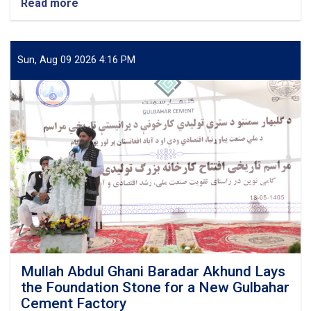
Read more
about
Deputy
PM
for
Economic
Sun, Aug 09 2026 4:16 PM
Affairs
Meets
the
National
Leader
of
Turkmenistan
on
the
Recent
Progress
and
Future
Activities
of
Mullah Abdul Ghani Baradar Akhund Lays
the
the Foundation Stone for a New Gulbahar
TAPI
Cement Factory
Project