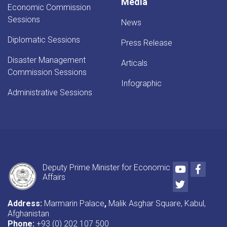
Cement
Media
Economic Commission
Factory
Sessions
News
Diplomatic Sessions
Press Release
Disaster Management
Articals
Commission Sessions
Infographic
Administrative Sessions
Youtube
Faceb
Deputy Prime Minister for Economic
Affairs
Twitter
Address:
Marmarin Palace
,
Malik Asghar Square, Kabul,
Afghanistan
Phone:
+93 (0) 202 107 500