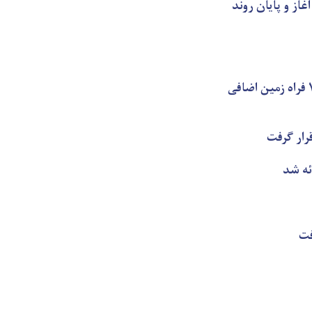
 کشور آغاز و پایان روند
کمیته تخنیکی کمیسیون اقتصادی: برای ساخت و توسعه تأسیسات بندر میل ۷۸ فراه زمین اضافی
رار گرفت
ئه شد
فت