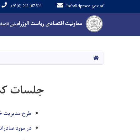
+93(0) 202 107 500
Info@dpmea.gov.af
Main Navigation
معاونیت اقتصادی ریاست الوزراء
معاون اقتصادی
صفحه اصلی
جلسات کم
طرح مدیریت خد
در مورد صادرا