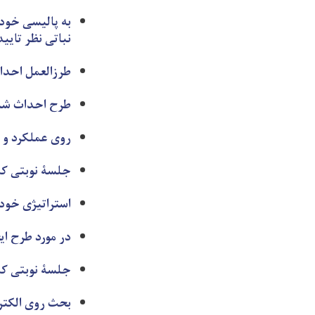
به پالیسی خود
نباتی نظر تایید
طرزالعمل احداث
طرح احداث شش 
روی عملکرد و 
جلسۀ نوبتی کم
استراتیژی خود
در مورد طرح ا
جلسۀ نوبتی کم
بحث روی الکتر