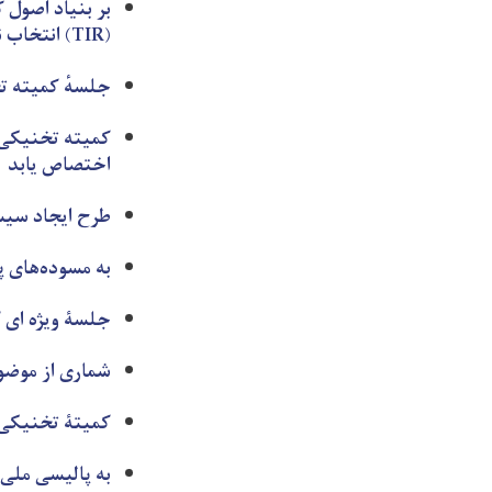
(TIR) انتخاب نماید.
جلسهٔ کمیته ت
اختصاص یابد
طرح ایجاد سیست
به مسوده‌های پ
جلسۀ ویژه ای 
شماری از موضو
کمیتۀ تخنیکی ک
به پالیسی ملی 