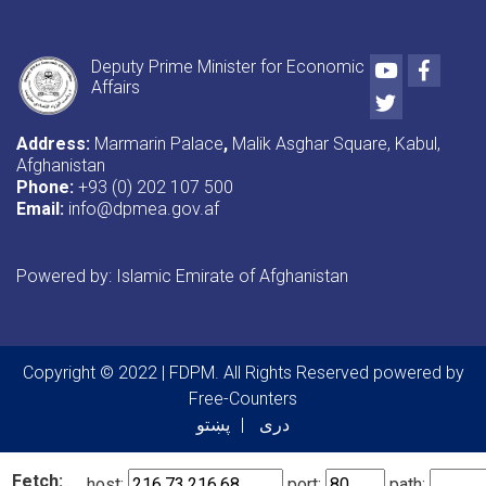
Youtube
Faceb
Deputy Prime Minister for Economic
Affairs
Twitter
Address:
Marmarin Palace
,
Malik Asghar Square, Kabul,
Afghanistan
Phone:
+93 (0) 202 107 500
Email:
info@dpmea.gov.af
Powered by: Islamic Emirate of Afghanistan
Copyright © 2022 | FDPM. All Rights Reserved
powered by
Free-Counters
دری
پښتو
Fetch:
host:
port:
path: