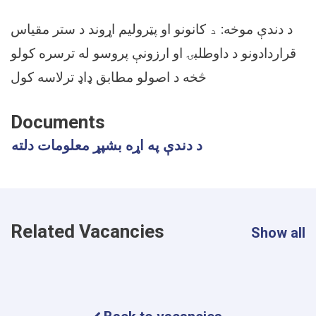
د دندې موخه
: د
کانونو او پټروليم اړوند د ستر مقياس
قراردادونو د داوطلبۍ او ارزونې پروسو له ترسره کولو
څخه د اصولو مطابق ډاډ ترلاسه کول
Documents
د دندې په اړه بشپړ معلومات دلته
Related Vacancies
Show all