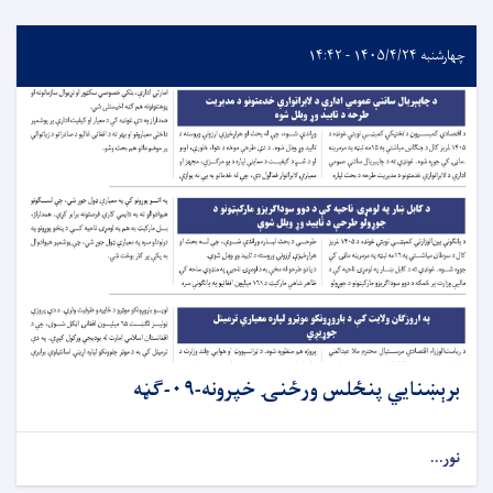
چهارشنبه ۱۴۰۵/۴/۲۴ - ۱۴:۴۲
برېښنایي پنځلس ورځنۍ خپرونه-۰۹-ګڼه
نور...