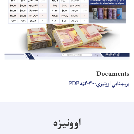
Documents
برېښنایي اوونیزې-۳۰-ګڼه PDF
اوونیزه