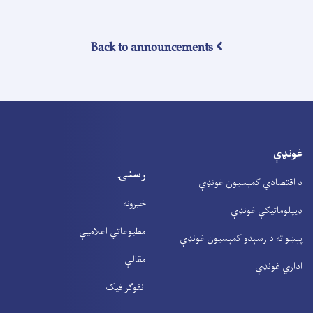
Back to announcements
غونډې
رسنۍ
د اقتصادي کمېسیون غونډې
خبرونه
ډیپلوماتیکې غونډې
مطبوعاتي اعلامیې
پېښو ته د رسېدو کمېسیون غونډې
مقالې
اداري غونډې
انفوګرافیک