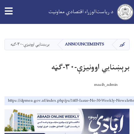
د ریاست‌الوزراء اقتصادي معاونیت
اصلي
منځپانګه
دانګل
کور
ANNOUNCEMENTS
برېښنایي اوونیزې-۳۰-ګڼه
برېښنایي اوونیزې-۳۰-ګڼه
masih_admin
https://dpmea.gov.af/index.php/ps/1403-Issue-No-30-Weekly-Newslett