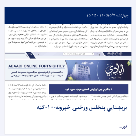
چهارشنبه ۱۴۰۵/۵/۷ - ۱۵:۱۵
برېښنایي پنځلس ورځنۍ خپرونه-۱۰-ګڼه
نور...