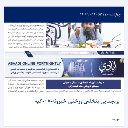
چهارشنبه ۱۴۰۵/۴/۱۰ - ۱۴:۱۶
برېښنایي پنځلس ورځنۍ خپرونه-۰۸-ګڼه
نور...