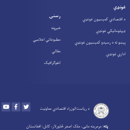
غونډې
رسنۍ
د اقتصادي کمېسیون غونډې
خبرونه
ډیپلوماتیکې غونډې
مطبوعاتي اعلامیې
پېښو ته د رسېدو کمېسیون غونډې
مقالې
اداري غونډې
انفوګرافیک
Youtube
Facebook
Twitter
د ریاست‌الوزراء اقتصادي معاونیت
‍
پته:
مرمرینه ماڼۍ، ملک اصغر څلورلار، کابل، افغانستان