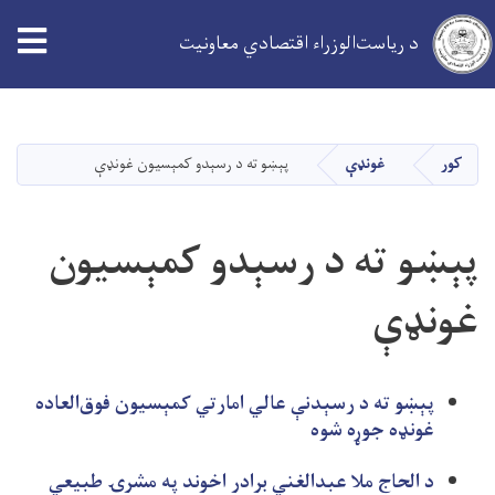
د ریاست‌الوزراء اقتصادي معاونیت
اصلي
منځپانګه
دانګل
کور
غونډې
پېښو ته د رسېدو کمېسیون غونډې
پېښو ته د رسېدو کمېسیون
غونډې
پېښو ته د رسېدنې عالي امارتي کمېسیون فوق‌العاده
غونډه جوړه شوه
د الحاج ملا عبدالغني برادر اخوند په مشرۍ طبیعي