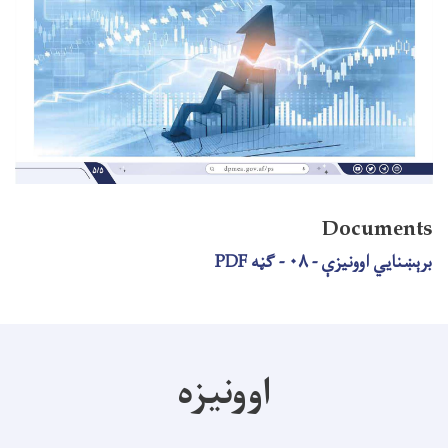
Documents
برېښنایي اوونیزې - ۰۸ - ګڼه PDF
اوونیزه