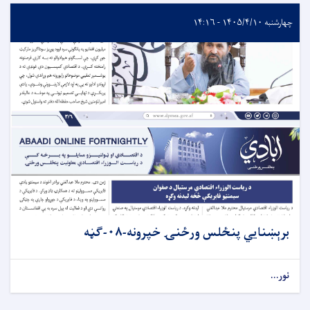
چهارشنبه ۱۴۰۵/۴/۱۰ - ۱۴:۱۶
برېښنایي پنځلس ورځنۍ خپرونه-۰۸-ګڼه
نور...