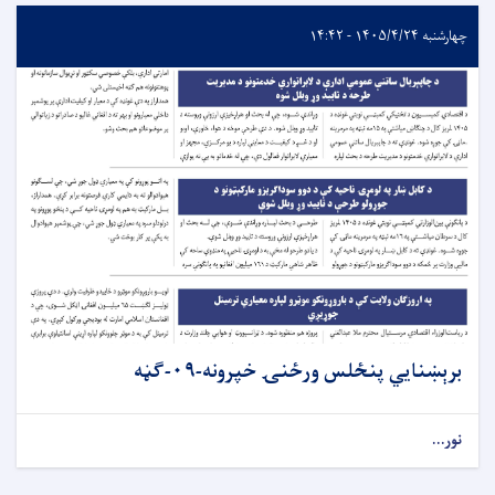
چهارشنبه ۱۴۰۵/۴/۲۴ - ۱۴:۴۲
برېښنایي پنځلس ورځنۍ خپرونه-۰۹-ګڼه
نور...