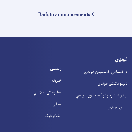
Back to announcements
غونډې
رسنۍ
د اقتصادي کمېسیون غونډې
خبرونه
ډیپلوماتیکې غونډې
مطبوعاتي اعلامیې
پېښو ته د رسېدو کمېسیون غونډې
مقالې
اداري غونډې
انفوګرافیک