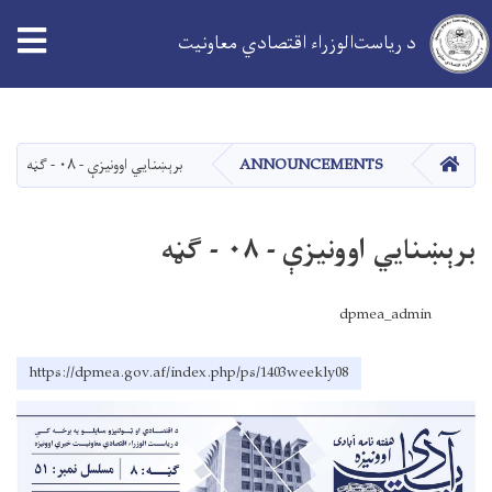
د ریاست‌الوزراء اقتصادي معاونیت
اصلي
منځپانګه
دانګل
کور
ANNOUNCEMENTS
برېښنایي اوونیزې - ۰۸ - ګڼه
برېښنایي اوونیزې - ۰۸ - ګڼه
dpmea_admin
https://dpmea.gov.af/index.php/ps/1403weekly08