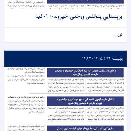
برېښنایي پنځلس ورځنۍ خپرونه-۱۰-ګڼه
نور...
چهارشنبه ۱۴۰۵/۴/۲۴ - ۱۴:۴۲