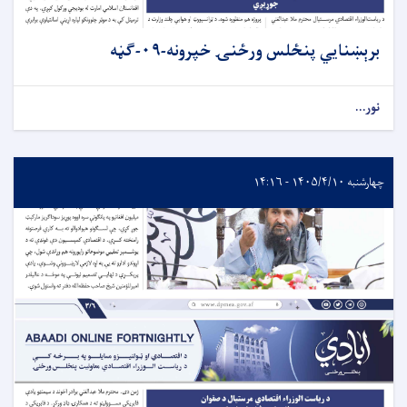
برېښنایي پنځلس ورځنۍ خپرونه-۰۹-ګڼه
نور...
چهارشنبه ۱۴۰۵/۴/۱۰ - ۱۴:۱۶