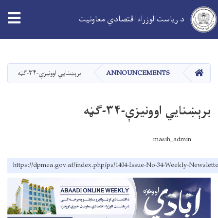
د ریاست‌الوزراء اقتصادي معاونیت
اصلي
منځپانګه
دانګل
کور
ANNOUNCEMENTS
برېښنایي اوونیزې-۳۴-ګڼه
برېښنایي اوونیزې-۳۴-ګڼه
masih_admin
https://dpmea.gov.af/index.php/ps/1404-Issue-No-34-Weekly-Newslett