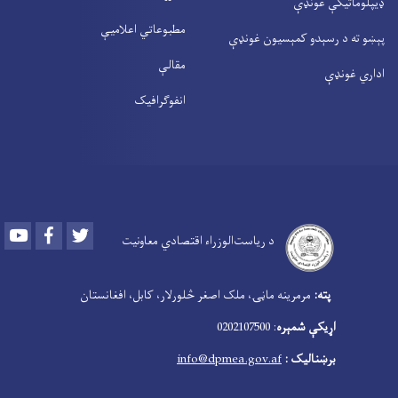
ډیپلوماتیکې غونډې
مطبوعاتي اعلامیې
پېښو ته د رسېدو کمېسیون غونډې
مقالې
اداري غونډې
انفوګرافیک
Youtube
Facebook
Twitter
د ریاست‌الوزراء اقتصادي معاونیت
‍
پته:
مرمرینه ماڼۍ، ملک اصغر څلورلار، کابل، افغانستان
اړیکې شمېره
: 0202107500
برښنالیک :
info@dpmea.gov.af