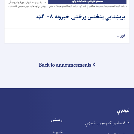
برېښنایي پنځلس ورځنۍ خپرونه-۰۸-ګڼه
نور...
Back to announcements
غونډې
رسنۍ
د اقتصادي کمېسیون غونډې
خبرونه