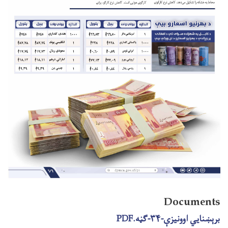
Documents
برېښنایي اوونیزې-۳۴-ګڼه.PDF