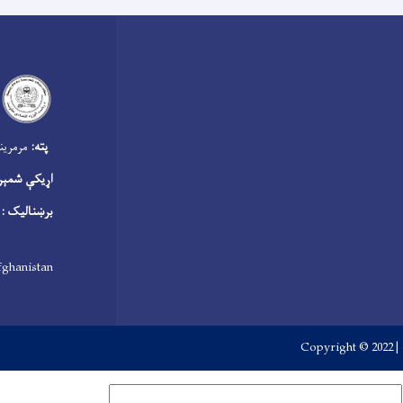
‍
پته:
مرمرینه
اړیکې شمېر
برښنالیک :
fghanistan
Copyright © 2022 