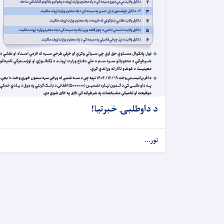
د داوطلبۍ خبرتیا!
نور...