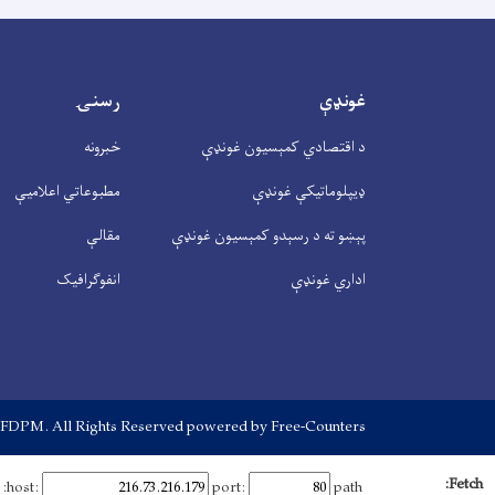
غونډې
رسنۍ
د اقتصادي کمېسیون غونډې
خبرونه
ډیپلوماتیکې غونډې
مطبوعاتي اعلامیې
پېښو ته د رسېدو کمېسیون غونډې
مقالې
اداري غونډې
انفوګرافیک
| FDPM. All Rights Reserved
powered by Free-Counters
Fetch:
host:
port:
path: