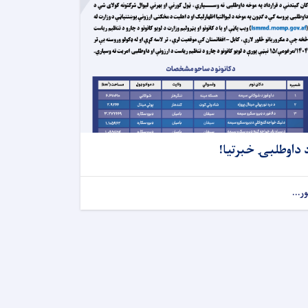
 داوطلبۍ خبرتیا!
ور...