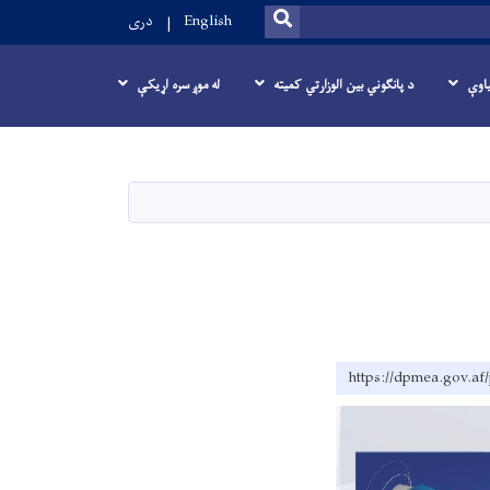
SEARCH
English
دری
یاوې
د پانگوني بین الوزارتي کمیته
له موږ سره اړیکې
https://dpmea.gov.af