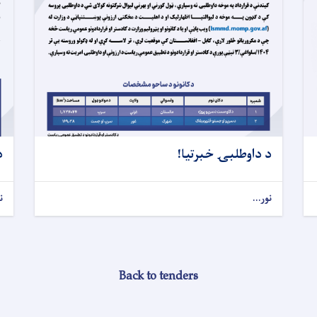
د داوطلبۍ خبرتیا!
د
نور...
ن
Back to tenders