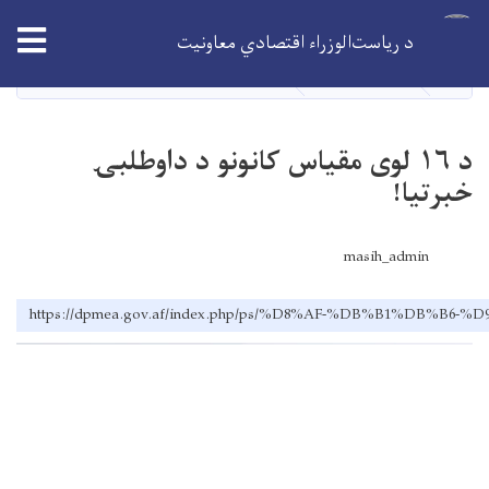
اصلي
tion
د ریاست‌الوزراء اقتصادي معاونیت
منځپانګه
دانګل
کور
TENDERS
د ۱۶ لوی مقیاس کانونو د داوطلبۍ خبرتیا!
د ۱۶ لوی مقیاس کانونو د داوطلبۍ
خبرتیا!
masih_admin
https://dpmea.gov.af/index.php/ps/%D8%AF-%DB%B1