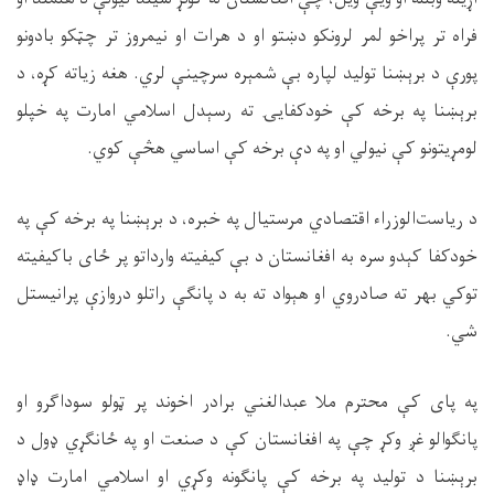
فراه تر پراخو لمر لرونکو دښتو او د هرات او نیمروز تر چټکو بادونو
پورې د برېښنا تولید لپاره بې شمېره سرچینې لري. هغه زیاته کړه، د
برېښنا په برخه کې خودکفایۍ ته رسېدل اسلامي امارت په خپلو
لومړیتونو کې نیولي او په دې برخه کې اساسي هڅې کوي.
د ریاست‌الوزراء اقتصادي مرستیال په خبره، د برېښنا په برخه کې په
خودکفا کېدو سره به افغانستان د بې کیفیته وارداتو پر ځای باکیفیته
توکي بهر ته صادروي او هېواد ته به د پانګې راتلو دروازې پرانیستل
شي.
په پای کې محترم ملا عبدالغني برادر اخوند پر ټولو سوداګرو او
پانګوالو غږ وکړ چې په افغانستان کې د صنعت او په ځانګړي ډول د
برېښنا د تولید په برخه کې پانګونه وکړي او اسلامي امارت ډاډ