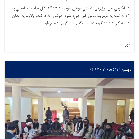
د پانګونې بین‌الوزارتي کمېټې نوبتي غونډه د
۱۴۰۵
کال د اسد میاشتې په
۱۳
مه نېټه په مرمرینه ماڼۍ کې جوړه شوه. غونډې ته د کندز ولایت په ابدان
دښته کې د
۳۰۰۰
واحده استوګنیز ښارګوټي د جوړولو. . .
نور...
دوشنبه ۱۴۰۵/۵/۱۲ - ۱۴:۴۲