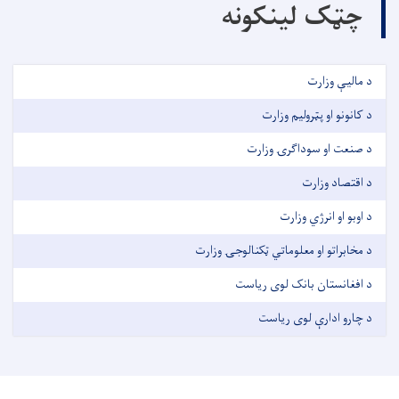
چټک لینکونه
د مالیې وزارت
د کانونو او پټرولیم وزارت
د صنعت او سوداګرۍ وزارت
د اقتصاد وزارت
د اوبو او انرژي وزارت
د مخابراتو او معلوماتي ټکنالوجۍ وزارت
د افغانستان بانک لوی ریاست
د چارو ادارې لوی رياست