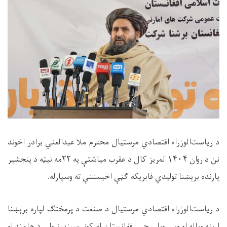
د ریاست‌الوزراء اقتصادي مرستیال محترم ملا عبدالغني برادر اخوند
نن د روان
۱۴۰۴
لمریز کال د عقرب میاشتې په
۲۲
مه نېټه د پنجشیر
پارنده برېښنا تولیدي فابریکه ګټې اخیستنې ته وسپارله.
د ریاست‌الوزراء اقتصادي مرستیال د صنعت د پرمختګ لپاره برېښنا
اړینه وبلله او ویې ویل، چې افغانستان له کونړ سیند نیولې د هلمند او