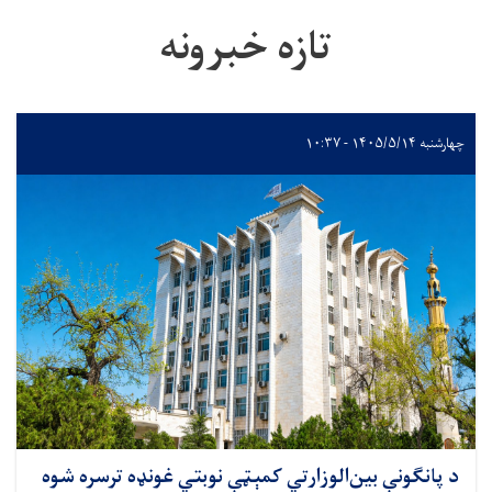
تازه خبرونه
چهارشنبه ۱۴۰۵/۵/۱۴ - ۱۰:۳۷
د پانګونې بین‌الوزارتي کمېټې نوبتي غونډه ترسره شوه