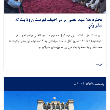
محترم ملا عبدالغني برادر اخوند نورستان ولایت ته
سفر وکړ
د ریاست‌الوزراء اقتصادي مرستیال محترم ملا عبدالغني برادر اخوند نن
(دوشنبه) د
۱۴۰۵
لمریز کال د اسد میاشتې په
۱۲
مه نېټه نورستان ولایت ته
سفر وکړ او په دغه ولایت کې يې د وروستیو سیلابونو. . .
نور...
پنجشنبه ۱۴۰۵/۵/۸ - ۸:۸