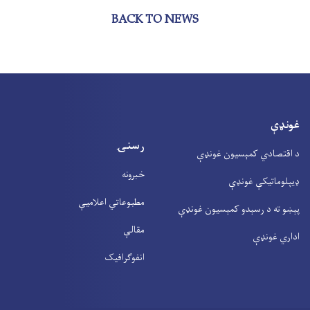
BACK TO NEWS
غونډې
رسنۍ
د اقتصادي کمېسیون غونډې
خبرونه
ډیپلوماتیکې غونډې
مطبوعاتي اعلامیې
پېښو ته د رسېدو کمېسیون غونډې
مقالې
اداري غونډې
انفوګرافیک