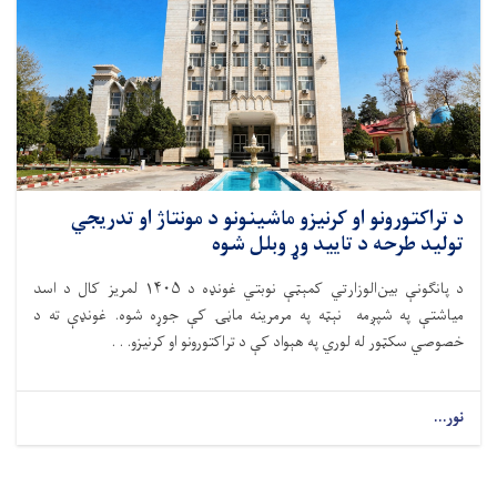
د تراکتورونو او کرنیزو ماشینونو د مونتاژ او تدریجي
تولید طرحه د تایید وړ وبلل شوه
د پانګونې بین‌الوزارتي کمېټې نوبتي غونډه د ۱۴۰۵ لمریز کال د اسد
میاشتې په شپږمه نېټه په مرمرینه ماڼۍ کې جوړه شوه. غونډې ته د
خصوصي سکټور له لوري په هېواد کې د تراکتورونو او کرنیزو. . .
نور...