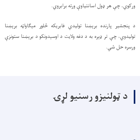
ورکوي، چې هر ډول اسانتیاوې ورته برابروي.
د پنجشیر پارنده برېښنا تولیدي فابریکه څلور مېګاواټه برېښنا
تولیدوي، چې تر ډېره به د دغه ولایت د اوسېدونکو د برېښنا ستونزې
ورسره حل شي.
د ټولنیزو رسنیو لړۍ