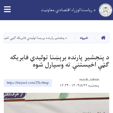
د ریاست‌الوزراء اقتصادي معاونیت
اصلي
منځپانګه
دانګل
کور
خبرونه
د پنجشیر پارنده برېښنا تولیدي فابریکه ګټې اخیستن
د پنجشیر پارنده برېښنا تولیدي فابریکه
ګټې اخیستنې ته وسپارل شوه
masih_admin
https://tinyurl.com/27kc9nnp
پنجشنبه ۱۴۰۴/۸/۲۲ - ۱۲:۲۴