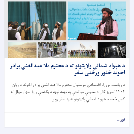
د هېواد شمالي ولایتونو ته د محترم ملا عبدالغني برادر
اخوند څلور ورځنی سفر
د ریاست‌الوزراء اقتصادي مرستیال محترم ملا عبدالغني برادر اخوند د روان
۱۴۰۴ لمریز کال د سنبلې میاشتې په نهمه نېټه د یکشنې ورځ سهار مهال له
کابل څخه د هېواد شمالي ولایتونو ته په سفر روان. . .
نور...