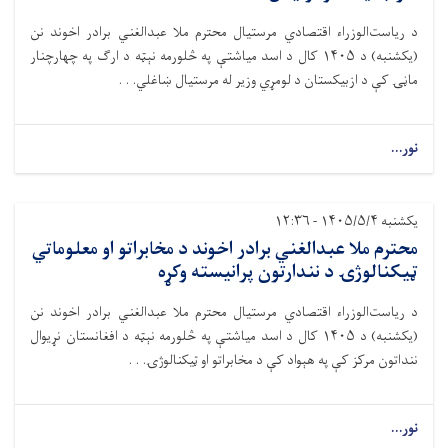
د ریاست‌الوزراء اقتصادي مرستیال محترم ملا عبدالغني برادر اخوند نن
(یکشنبه) د ۱۴۰۵ کال د اسد میاشتې په څلورمه نېټه د ارګ په چهارچنار
ماڼۍ کې د ازبیکستان د لومړي وزیر له مرستیال ښاغلي. . .
نور...
یکشنبه ۱۴۰۵/۵/۴ - ۱۲:۳۶
محترم ملا عبدالغني برادر اخوند د مخابراتو او معلوماتي
ټیکنالوژۍ د نندارتون پرانیسته وکړه
د ریاست‌الوزراء اقتصادي مرستیال محترم ملا عبدالغني برادر اخوند نن
(یکشنبه) د ۱۴۰۵ کال د اسد میاشتې په څلورمه نېټه د افغانستان نړیوال
ننداتون مرکز کې په هېواد کې د مخابراتو او ټیکنالوژۍ. . .
نور...