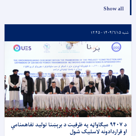
Show all
شنبه ۱۴۰۴/۶/۱۵ - ۱۲:۴۵
د ۹۴۰۷ مېګاواټه په ظرفیت د برېښنا تولید تفاهمنامې
او قراردادونه لاسلیک شول