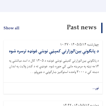
Past news
Show all
چهارشنبه ۱۴۰۵/۵/۱۴ - ۱۰:۳۷
د پانګونې بین‌الوزارتي کمېټې نوبتي غونډه ترسره شوه
د پانګونې بین‌الوزارتي کمېټې نوبتي غونډه د
۱۴۰۵
کال د اسد میاشتې په
۱۳
مه نېټه په مرمرینه ماڼۍ کې جوړه شوه. غونډې ته د کندز ولایت په ابدان
دښته کې د
۳۰۰۰
واحده استوګنیز ښارګوټي د جوړولو. . .
نور...
دوشنبه ۱۴۰۵/۵/۱۲ - ۱۴:۴۲