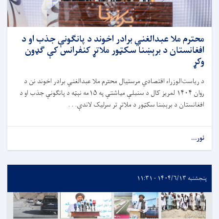
محترم ملا عبدالغني برادر اخوند د پانګونې جذب او د
افغانستان د برېښنا سکټور ملاتړ کنفرانس کې ګډون
وکړ
د ریاست‌الوزراء اقتصادي مرستیال محترم ملا عبدالغني برادر اخوند نن د
روان
۱۴۰۴
لمریز کال د سنبلې میاشتې په
۱۵
مه نېټه د پانګونې جذب او د
افغانستان د برېښنا سکټور د ملاتړ تر سرلیک لاندې. . .
نور...
پنجشنبه ۱۴۰۴/۶/۱۳ - ۱۱:۳۱