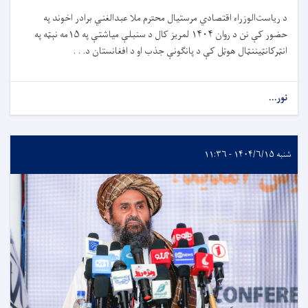
د ریاست‌الوزراء اقتصادي مرستیال محترم ملا عبدالغني برادر اخوند په
حضور کې نن د روان
۱۴۰۴
لمریز کال د سنبلې میاشتې په
۱۵
مه نېټه په
انټرکانټیننټال هوټل کې د پانګونې جذب او د افغانستان د. . .
نور...
شنبه ۱۴۰۴/۶/۱۵ - ۱۱:۳۶