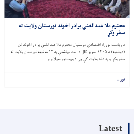
محترم ملا عبدالغني برادر اخوند نورستان ولایت ته
سفر وکړ
د ریاست‌الوزراء اقتصادي مرستیال محترم ملا عبدالغني برادر اخوند نن
(دوشنبه) د
۱۴۰۵
لمریز کال د اسد میاشتې په
۱۲
مه نېټه نورستان ولایت ته
سفر وکړ او په دغه ولایت کې يې د وروستیو سیلابونو. . .
نور...
Latest