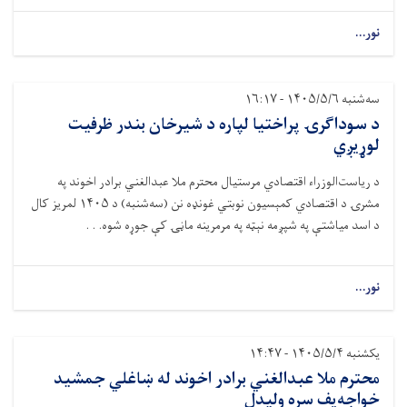
نور...
سه‌شنبه ۱۴۰۵/۵/۶ - ۱۶:۱۷
د سوداګرۍ پراختیا لپاره د شیرخان بندر ظرفیت
لوړیږي
د ریاست‌الوزراء اقتصادي مرستیال محترم ملا عبدالغني برادر اخوند په
مشرۍ د اقتصادي کمېسیون نوبتي غونډه نن (سه‌شنبه) د
۱۴۰۵
لمریز کال
د اسد میاشتې په شپږمه نېټه په مرمرینه ماڼۍ کې جوړه شوه. . .
نور...
یکشنبه ۱۴۰۵/۵/۴ - ۱۴:۴۷
محترم ملا عبدالغني برادر اخوند له ښاغلي جمشید
خواجه‌یف سره ولیدل