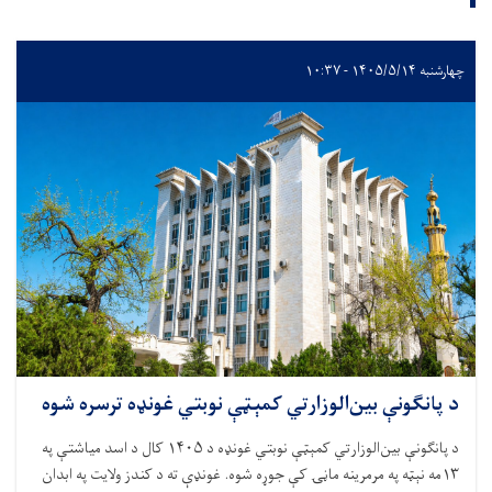
چهارشنبه ۱۴۰۵/۵/۱۴ - ۱۰:۳۷
د پانګونې بین‌الوزارتي کمېټې نوبتي غونډه ترسره شوه
د پانګونې بین‌الوزارتي کمېټې نوبتي غونډه د
۱۴۰۵
کال د اسد میاشتې په
۱۳
مه نېټه په مرمرینه ماڼۍ کې جوړه شوه. غونډې ته د کندز ولایت په ابدان