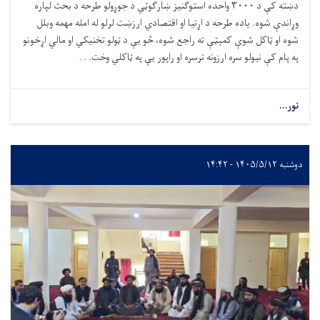
دښته کې د
۳۰۰۰
واحده استوګنیز ښارګوټي د جوړولو طرحه د بحث لپاره
وړاندې شوه. یاده طرحه د اړتیا او اقتصادي ارزښت لرلو له امله مهمه وبلل
شوه او ټاکل شوې کمېټې ته راجع شوه، څو یې د ټولو تخنیکي او مالي اړخونو
په پام کې نیولو سره ارزونه ترسره او راپور یې په ټاکلي وخت. . .
نور...
دوشنبه ۱۴۰۵/۵/۱۲ - ۱۴:۴۲