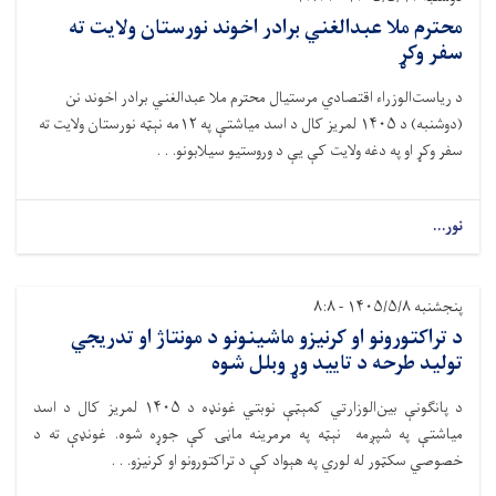
محترم ملا عبدالغني برادر اخوند نورستان ولایت ته
سفر وکړ
د ریاست‌الوزراء اقتصادي مرستیال محترم ملا عبدالغني برادر اخوند نن
(دوشنبه) د
۱۴۰۵
لمریز کال د اسد میاشتې په
۱۲
مه نېټه نورستان ولایت ته
سفر وکړ او په دغه ولایت کې يې د وروستیو سیلابونو. . .
نور...
پنجشنبه ۱۴۰۵/۵/۸ - ۸:۸
د تراکتورونو او کرنیزو ماشینونو د مونتاژ او تدریجي
تولید طرحه د تایید وړ وبلل شوه
د پانګونې بین‌الوزارتي کمېټې نوبتي غونډه د ۱۴۰۵ لمریز کال د اسد
میاشتې په شپږمه نېټه په مرمرینه ماڼۍ کې جوړه شوه. غونډې ته د
خصوصي سکټور له لوري په هېواد کې د تراکتورونو او کرنیزو. . .