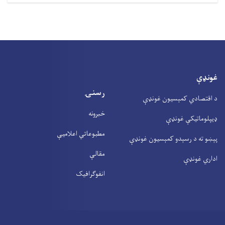
غونډې
رسنۍ
د اقتصادي کمېسیون غونډې
خبرونه
ډیپلوماتیکې غونډې
مطبوعاتي اعلامیې
پېښو ته د رسېدو کمېسیون غونډې
مقالې
اداري غونډې
انفوګرافیک