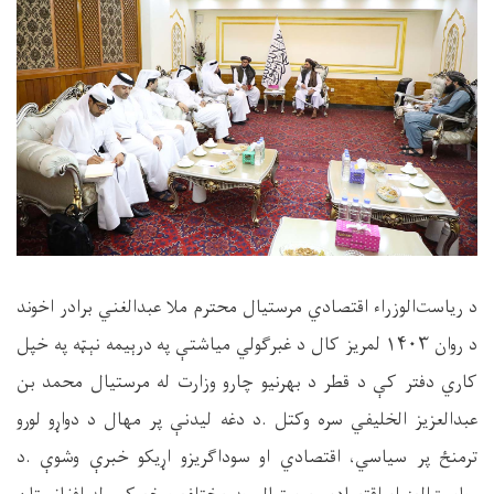
د ریاست‌الوزراء اقتصادي مرستیال محترم ملا عبدالغني برادر اخوند
د روان
۱۴۰۳
لمریز کال د غبرګولي میاشتې په درېیمه نېټه په خپل
کاري دفتر کې د قطر د بهرنیو چارو وزارت له مرستیال محمد بن
عبدالعزیز الخلیفي سره وکتل
.
د دغه لیدنې پر مهال د دواړو لورو
ترمنځ پر سیاسي، اقتصادي او سوداګریزو اړیکو خبرې وشوې
.
د