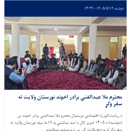
دوشنبه ۱۴۰۵/۵/۱۲ - ۱۴:۴۲
محترم ملا عبدالغني برادر اخوند نورستان ولایت ته
سفر وکړ
د ریاست‌الوزراء اقتصادي مرستیال محترم ملا عبدالغني برادر اخوند نن
(دوشنبه) د
۱۴۰۵
لمریز کال د اسد میاشتې په
۱۲
مه نېټه نورستان ولایت ته
سفر وکړ او په دغه ولایت کې يې د وروستیو سیلابونو. . .