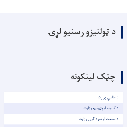
د ټولنیزو رسنیو لړۍ
چټک لینکونه
د مالیې وزارت
د کانونو او پټرولیم وزارت
د صنعت او سوداګرۍ وزارت