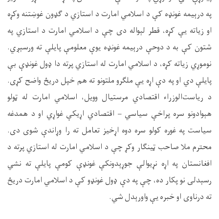
په درېیمه غونډه کې د اسلامي امارت د استازي د ګډون غوښتنه وکړه
او زیاته یې کړه، قطر لېواله دی چې د اسلامي امارت د استازي په
شتون کې به د دوحې درېیمه غونډه یوې معلومې پایلې ته ورسېږي.
نوموړي زیاته کړه، د اسلامي امارت له استازي پرته دا ډول غونډې بې
پایلې دي او په دې اړه یې ملګرو ملتونو ته هم خپل دریځ واضح کړی
.
د ریاست‌الوزراء اقتصادي مرستیال وویل، اسلامي امارت له ټولو
هېوادونو سره پراخې سیاسي – اقتصادي اړیکې غواړي او د همدغه
سیاست په غوره کولو سره دوه اړخیز تعامل ته را وړاندې شوی دی.
محترم ملا صاحب ټینګار وکړ چې د اسلامي امارت له استازي پرته د
افغانستان په اړه نړیوالې جوړېدونکې غونډې کومې پایلې ته نشي
رسېدلی نو پکار ده، چې په دې ډول غونډو کې د اسلامي امارت دریځ
ته درناوی او خبره یې واورېدل شي.