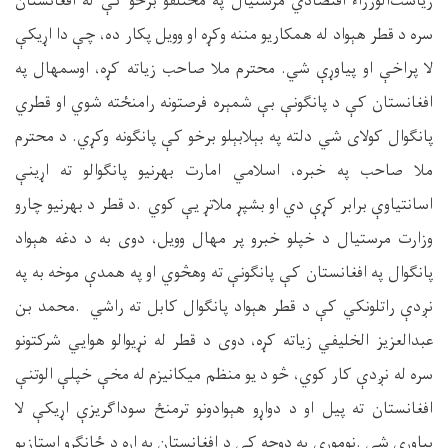
ریاست‌الوزراء اقتصادي مرستیال په مختلفو برخو کې له افغانستان
سره د قطر هېواد له همکاریو مننه وکړه او وویل پکار ده، چې دا اړیکې
لا پراخې او پياوړې شي. محترم ملا صاحب زیاته کړه، اوسمهال په
افغانستان کې د پانګونې بې شمېره فرصتونه رامنځته شوي او قطري
پانګوال کولای شي دلته په بېلابېلو برخو کې پانګونه وکړي. د محترم
ملا صاحب په خبره، اسلامي امارت بهرنیو پانګوالو ته اړینې
اسانتیاوې برابر کړې دي او بشپړ ملاتړ یې کوي
.
د قطر د بهرنیو چارو
وزارت مرستیال د خپلو خبرو پر مهال وویل، دوی به د دغه هېواد
پانګوال په افغانستان کې پانګونې ته وهڅوي او په همدې موخه به په
نږدې راتلونکي کې د قطر هېواد پانګوال کابل ته راشي
.
محمد بن
عبدالعزیز الخلیفي زیاته کړه، دوی د قطر له نړیوالو هوايي شرکتونو
سره له نږدې کار کوي، څو د یو منظم میکانیزم له مخې خپلې الوتنې
افغانستان ته پيل او د دواړو هېوادونو ترمنځ سوداګریزې اړیکې لا
پياوړې شي
.
نوموړي په دوحه کې د افغانستان په اړه د ځانګړو استازیو