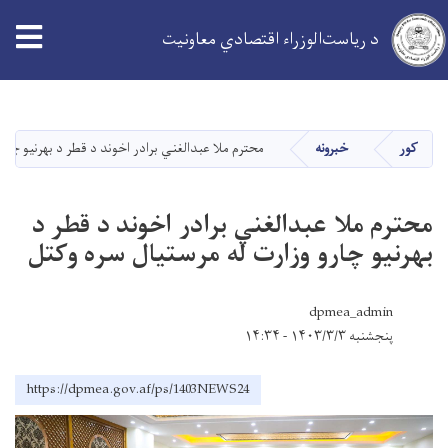
د ریاست‌الوزراء اقتصادي معاونیت
اصلي
منځپانګه
دانګل
کور
خبرونه
محترم ملا عبدالغني برادر اخوند د قطر د بهرنیو چار
محترم ملا عبدالغني برادر اخوند د قطر د
بهرنیو چارو وزارت له مرستیال سره وکتل
dpmea_admin
پنجشنبه ۱۴۰۳/۳/۳ - ۱۴:۳۴
https://dpmea.gov.af/ps/1403NEWS24