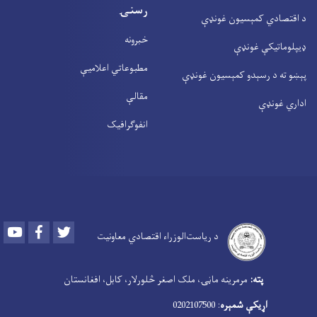
رسنۍ
د اقتصادي کمېسیون غونډې
خبرونه
ډیپلوماتیکې غونډې
مطبوعاتي اعلامیې
پېښو ته د رسېدو کمېسیون غونډې
مقالې
اداري غونډې
انفوګرافیک
Youtube
Facebook
Twitter
د ریاست‌الوزراء اقتصادي معاونیت
‍
پته:
مرمرینه ماڼۍ، ملک اصغر څلورلار، کابل، افغانستان
اړیکې شمېره
: 0202107500