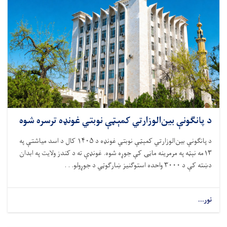
د پانګونې بین‌الوزارتي کمېټې نوبتي غونډه ترسره شوه
د پانګونې بین‌الوزارتي کمېټې نوبتي غونډه د
۱۴۰۵
کال د اسد میاشتې په
۱۳
مه نېټه په مرمرینه ماڼۍ کې جوړه شوه. غونډې ته د کندز ولایت په ابدان
دښته کې د
۳۰۰۰
واحده استوګنیز ښارګوټي د جوړولو. . .
نور...