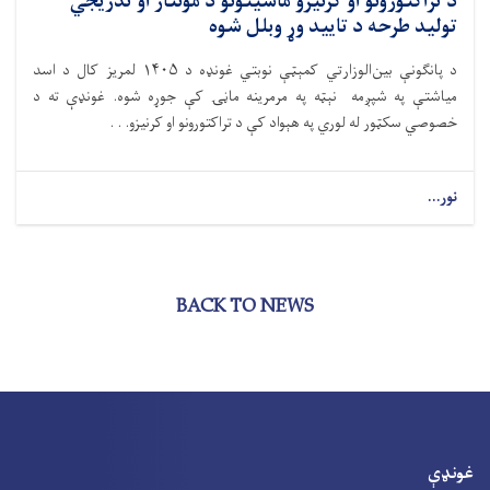
د تراکتورونو او کرنیزو ماشینونو د مونتاژ او تدریجي
تولید طرحه د تایید وړ وبلل شوه
د پانګونې بین‌الوزارتي کمېټې نوبتي غونډه د ۱۴۰۵ لمریز کال د اسد
میاشتې په شپږمه نېټه په مرمرینه ماڼۍ کې جوړه شوه. غونډې ته د
خصوصي سکټور له لوري په هېواد کې د تراکتورونو او کرنیزو. . .
نور...
BACK TO NEWS
غونډې