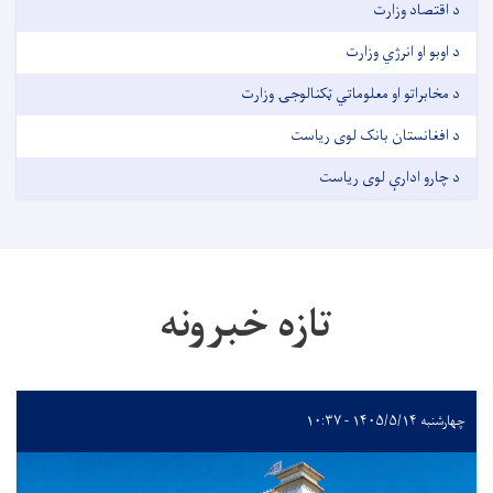
د اقتصاد وزارت
د اوبو او انرژي وزارت
د مخابراتو او معلوماتي ټکنالوجۍ وزارت
د افغانستان بانک لوی ریاست
د چارو ادارې لوی رياست
تازه خبرونه
چهارشنبه ۱۴۰۵/۵/۱۴ - ۱۰:۳۷