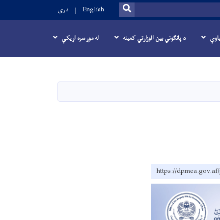
SEARCH
English
دری
یاوې
د پانگوني بین الوزارتي کمیته
له موږ سره اړیکې
https://dpmea.gov.af