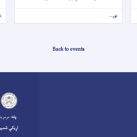
نور...
ن
Back to events
‍
پته:
مرمرینه
اړیکې شمېر