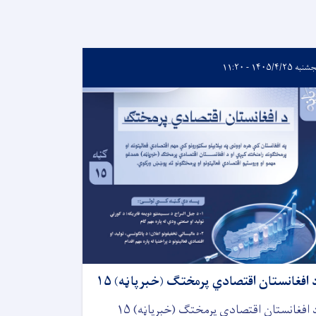
ه ۱۴۰۵/۴/۲۵ - ۱۱:۲۰
 افغانستان اقتصادي پرمختګ (خبرپاڼه) ۱۵
 افغانستان اقتصادي پرمختګ (خبرپاڼه) ۱۵