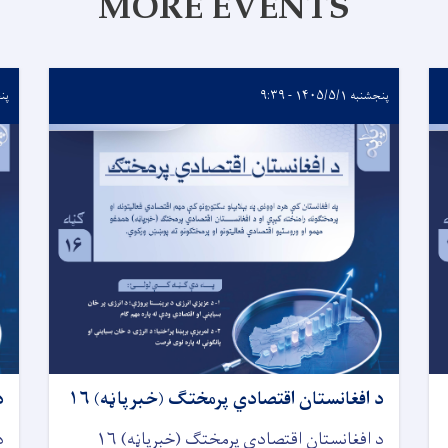
MORE EVENTS
پنجشنبه ۱۴۰۵/۵/۱ - ۹:۳۹
پنجشنب
د افغانستان اقتصادي پرمختګ (خبرپاڼه) ۱۶
د
د افغانستان اقتصادي پرمختګ (خبرپاڼه) ۱۶
د