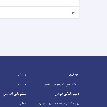
نور...
غونډې
رسنۍ
د اقتصادي کمېسیون غونډې
خبرونه
ډیپلوماتیکې غونډې
مطبوعاتي اعلامیې
پېښو ته د رسېدو کمېسیون غونډې
مقالې