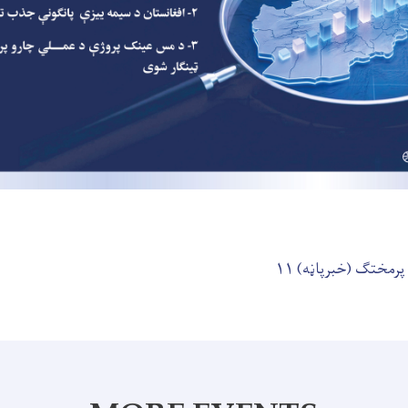
رمختګ (خبرپاڼه) ۱۱