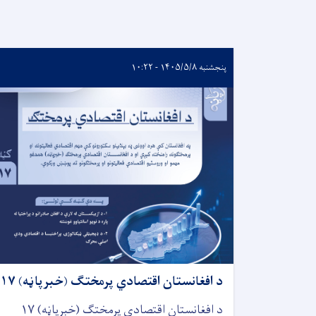
پنجشنبه ۱۴۰۵/۵/۸ - ۱۰:۲۲
د افغانستان اقتصادي پرمختګ (خبرپاڼه) ۱۷
د افغانستان اقتصادي پرمختګ (خبرپاڼه) ۱۷