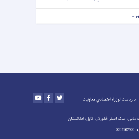
ور...
Youtube
Facebook
Twitter
د ریاست‌الوزراء اقتصادي معاونیت
 ماڼۍ، ملک اصغر څلورلار، کابل، افغانستان
ه
: 0202107500