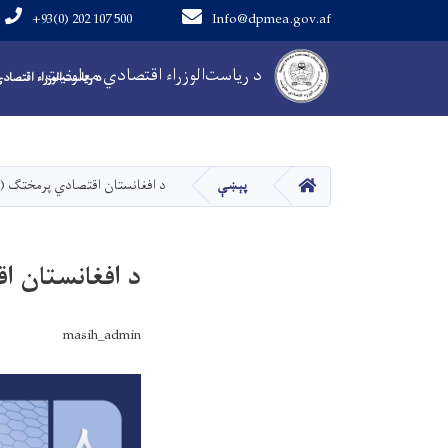
+93(0) 202 107 500
Info@dpmea.gov.af
Main Navigation
د ریاست‌الوزراء اقتصادي معاونیت
د ریاست‌الوزراء اقتصاد
کور
پېښې
د افغانستان اقتصادي پرمختګ (خبر
د افغانستان اق
masih_admin