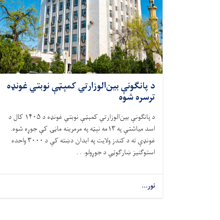
د پانګونې بین‌الوزارتي کمېټې نوبتي غونډه
ترسره شوه
د پانګونې بین‌الوزارتي کمېټې نوبتي غونډه د
۱۴۰۵
کال د
اسد میاشتې په
۱۳
مه نېټه په مرمرینه ماڼۍ کې جوړه شوه.
غونډې ته د کندز ولایت په ابدان دښته کې د
۳۰۰۰
واحده
استوګنیز ښارګوټي د جوړولو. . .
نور...