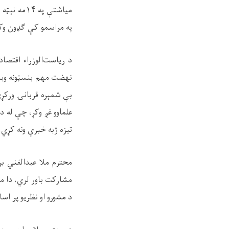
میاشتې په
۱۴
مه نېټه 
په مراسمو کې ګډون وکړ
د ریاست‌الوزراء اقتص
نهضت مهم بنسټونه وبلل
بې شمېره قربانۍ ورکړې
علماوو غږ وکړ، چې له د
تیزه ژبه خبرې ونه کړي.
محترم ملا عبدالغني بر
مشارکت باور لري، دا مش
د مشورو او نظریو پر اس