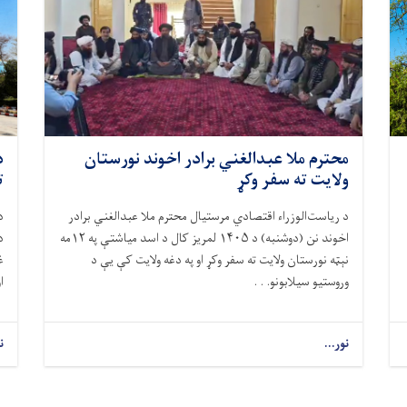
محترم ملا عبدالغني برادر اخوند نورستان
د
ولایت ته سفر وکړ
ت
د ریاست‌الوزراء اقتصادي مرستیال محترم ملا عبدالغني برادر
اخوند نن (دوشنبه) د
۱۴۰۵
لمریز کال د اسد میاشتې په
۱۲
مه
د
نېټه نورستان ولایت ته سفر وکړ او په دغه ولایت کې يې د
غ
وروستیو سیلابونو. . .
ا
نور...
ن