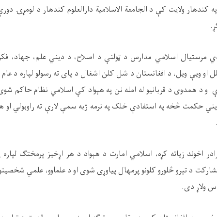
په کندهار ولایت کې د الجامعة الاسلامیة دارالعلوم کندهار د لومړۍ دور
.
ادي مرستیال اسلامي مدارس د ټولنې د اصلاح، د دیني علم، جهاد، فکر
 او ویې ویل، د افغانستان د شل کلن اشغال د پای ته رسولو لپاره د عام
 او د همدوی د قربانیو له امله نن په هېواد کې اسلامي نظام حاکم شو
یني حکمت څخه په استفادې خلک په نرمه ژبه سمې لارې ته راوبولي او هېچ
ادر اخوند زیاته کړه، اسلامي امارت د هېواد د هر اړخیز پرمختګ لپاره
ارکت د تېرو څلورو کلونو پرمهال پياوړی شوی او د علماوو، علمي شخصیتو
اس ولاړ دی.