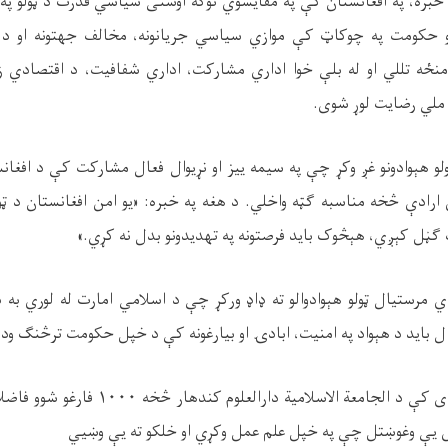
بره، په افغانستان کې په مقایسوي توګه اوسنی سیاسي قدرت د ټولو په
 حکومت په چوکاټ کې موازي سیاسي جریانونه، مخالف جهتونه او د مل
نځه تللي او له بلې خوا اداري مشارکت، اداري شفافیت، د اقتصادي زې
 ملي رضایت لوړ شوی.
و هېوادونو غږ وکړ چې په سیمه ییز او نړیوال فعال مشارکت کې د افغان
 ارادې څخه مناسبه ګټه واخلي. د هغه په خبره: «یو امن افغانستان د ټول
ڼل کېږي، هېڅوک باید فرصتونه په تهدیدونو بدل نه کړي.»
دي مرستیال ټولو هېوادوالو ته ډاډ ورکړ چې د اسلامي امارت له لوري به 
ل باید د هېواد په امنیت، ابادۍ او بیارغونه کې د خپل حکومت ترڅنګ ود
 کې د الجامعة الاسلامیة دارالعلوم کندهار څخه
۱۰۰۰
فارغو شوو فاضلان
وی یې وغوښتل چې په خپل علم عمل وکړي او خلکو ته یې وښيي