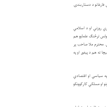
ې فارغانو د دستاربندۍ
ي روزنې او د اسلامي
 ولس ترڅنګ علماوو هم
ی. محترم ملا صاحب پر
ا ته هم د پيغور او په
 په سیاسي او اقتصادي
نو او مسلکي کارکوونکو