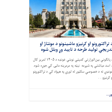
 تراکتورونو او کرنیزو ماشینونو د مونتاژ او
دریجي تولید طرحه د تایید وړ وبلل شوه
د پانګونې بین‌الوزارتي کمېټې نوبتي غونډه د ۱۴۰۵ لمریز کال
 اسد میاشتې په شپږمه نېټه په مرمرینه ماڼۍ کې جوړه شوه.
ونډې ته د خصوصي سکټور له لوري په هېواد کې د تراکتورونو
و کرنیزو. . .
ور...