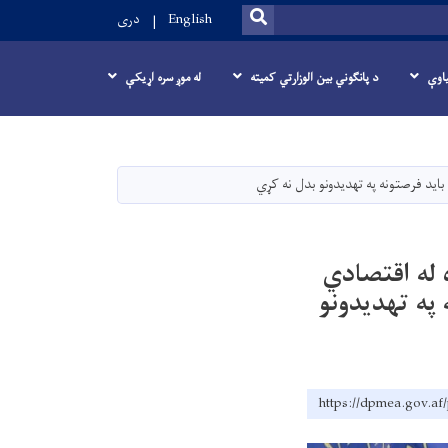
SEARCH
English
دری
یاوې
د پانگوني بین الوزارتي کمیته
له موږ سره اړیکې
اید فرصتونه په تهدیدونو بدل نه کړي
ه له اقتصادي
په تهدیدونو
https://dpmea.gov.af