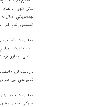
د محترم ملا صاحب په خ
ساتل شوی، د نظام او
تهدیدوونکي اعمال له م
خدمتونو وړاندې کول او
محترم ملا صاحب په ټول
بالقوه ظرفیت او پياوړې
سیاسي پلوه لوی فرصت ګ
د ریاست‌الوزراء اقتصا
ضایع نشي، ټول هېوادوا
محترم ملا صاحب په پای
مبارکي وویله او له هغ