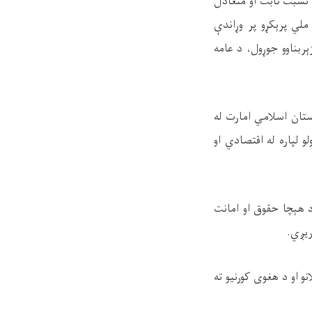
 نسبت ثابت او متعادل
ي پرېکړو پر وړاندې
ربناوو جوړول، د عامه
ستان اسلامي امارت له
و لپاره له اقتصادي او
د هېچا حقوق او امانت
ریږي.
و او د هغوی کورنیو ته