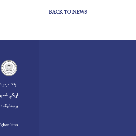
BACK TO NEWS
‍
پته:
مرمرینه
اړیکې شمېر
برښنالیک :
fghanistan