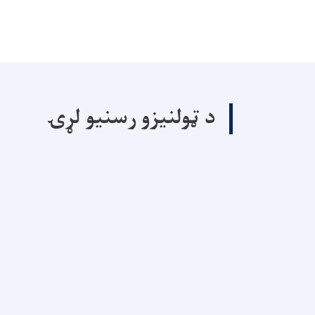
د ټولنیزو رسنیو لړۍ