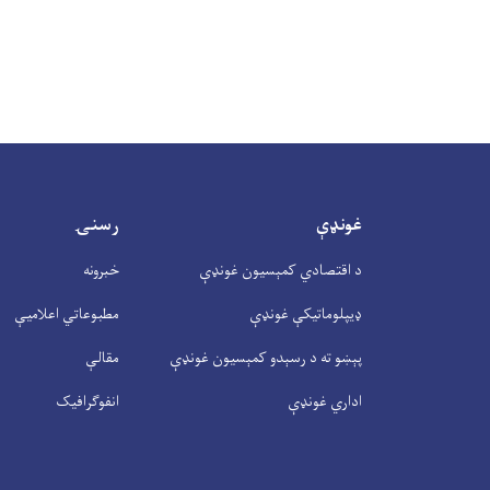
غونډې
رسنۍ
د اقتصادي کمېسیون غونډې
خبرونه
ډیپلوماتیکې غونډې
مطبوعاتي اعلامیې
پېښو ته د رسېدو کمېسیون غونډې
مقالې
اداري غونډې
انفوګرافیک