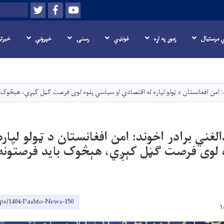
Twitter
Facebook
Youtube
لټون
ي مرستیال
زموړ په اړه
غونډې
رسنۍ
خپرونې
خبرت
اصلي
منځپانګه
دانګل
: امن افغانستان د ټولو لپاره له اقتصادي او سیاسي پلوه لوی فرصت ګڼل کېږي، هېڅوک ب
لغني برادر اخوند: امن افغانستان د ټولو لپار
 لوی فرصت ګڼل کېږي، هېڅوک باید فرصتونه 
/ps/1404-Pashto-News-150