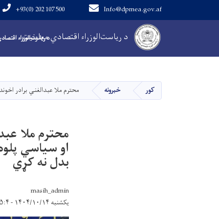
+93(0) 202 107 500
Info@dpmea.gov.af
Main Navigation
د ریاست‌الوزراء اقتصادي معاونیت
د ریاست‌الوزراء اقتصاد
کور
خبرونه
محترم ملا عبدالغني برادر اخوند
محترم ملا عبدا
او سیاسي پلوه
بدل نه کړي
masih_admin
یکشنبه ۱۴۰۴/۱۰/۱۴ - ۱۵:۴