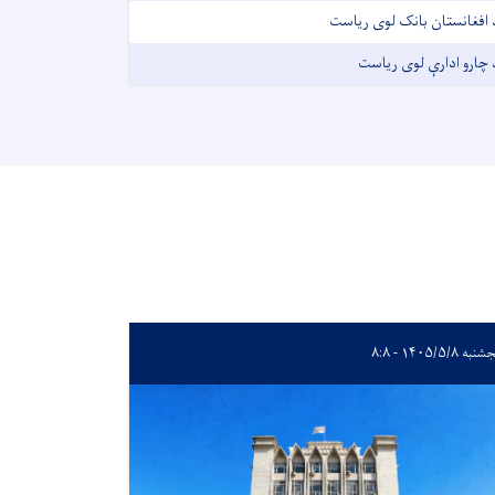
 افغانستان بانک لوی ریاست
 چارو ادارې لوی رياست
به ۱۴۰۵/۵/۸ - ۸:۸