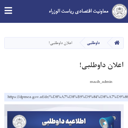
معاونیت اقتصادی ریاست الوزراء
Skip
to
main
صفحه اصلی
داوطلبی
اعلان داوطلبی!
content
اعلان داوطلبی!
masih_admin
https://dpmea.gov.af/dr/%D8%A7%D8%B9%D9%84%D8%A7%