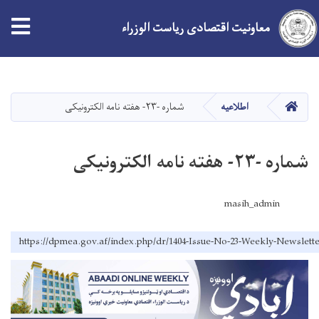
معاونیت اقتصادی ریاست الوزراء
Skip
to
main
صفحه اصلی
اطلاعیه
شماره -۲۳- هفته نامه الکترونیکی
content
شماره -۲۳- هفته نامه الکترونیکی
masih_admin
https://dpmea.gov.af/index.php/dr/1404-Issue-No-23-Weekly-Newslett