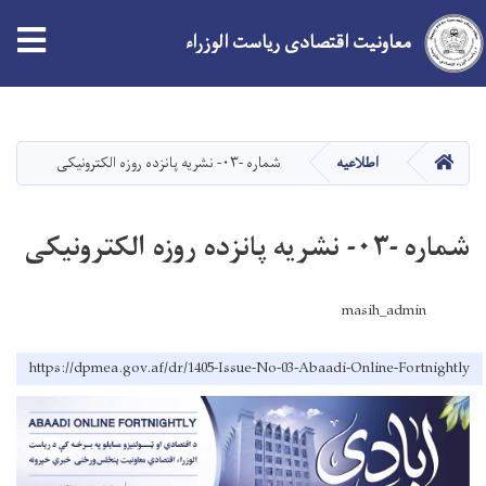
معاونیت اقتصادی ریاست الوزراء
Skip
to
main
صفحه اصلی
اطلاعیه
شماره -۰۳- نشريه پانزده روزه الکترونیکی
content
شماره -۰۳- نشريه پانزده روزه الکترونیکی
masih_admin
https://dpmea.gov.af/dr/1405-Issue-No-03-Abaadi-Online-Fortnightly